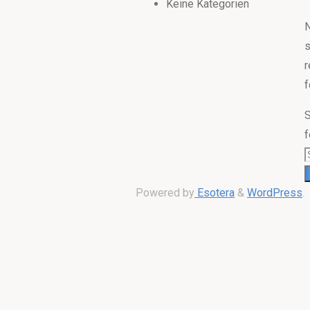
Keine Kategorien
s
r
f
S
f
Powered by
Esotera
&
WordPress
.